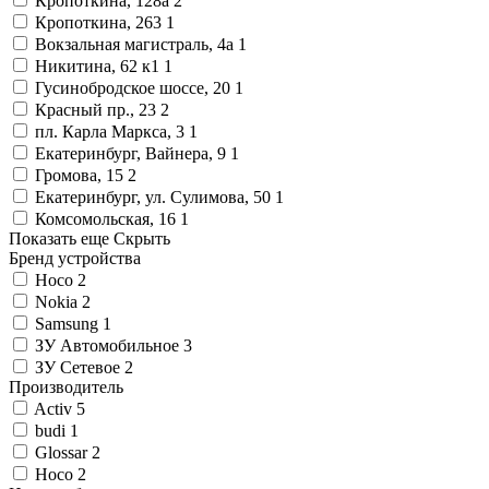
Кропоткина, 128а
2
Кропоткина, 263
1
Вокзальная магистраль, 4а
1
Никитина, 62 к1
1
Гусинобродское шоссе, 20
1
Красный пр., 23
2
пл. Карла Маркса, 3
1
Екатеринбург, Вайнера, 9
1
Громова, 15
2
Екатеринбург, ул. Сулимова, 50
1
Комсомольская, 16
1
Показать еще
Скрыть
Бренд устройства
Hoco
2
Nokia
2
Samsung
1
ЗУ Автомобильное
3
ЗУ Сетевое
2
Производитель
Activ
5
budi
1
Glossar
2
Hoco
2