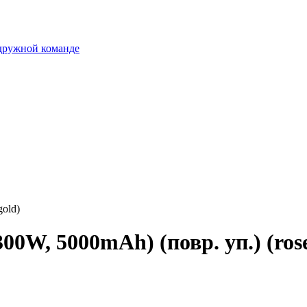
 дружной команде
gold)
00W, 5000mAh) (повр. уп.) (rose