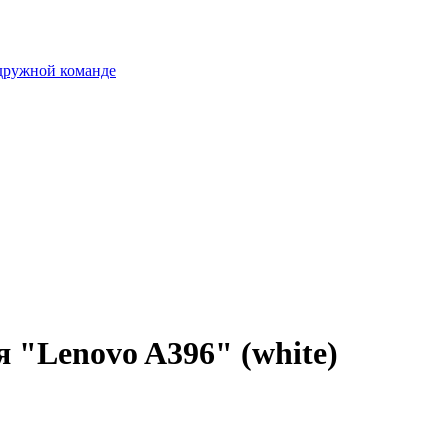
 дружной команде
я "Lenovo A396" (white)