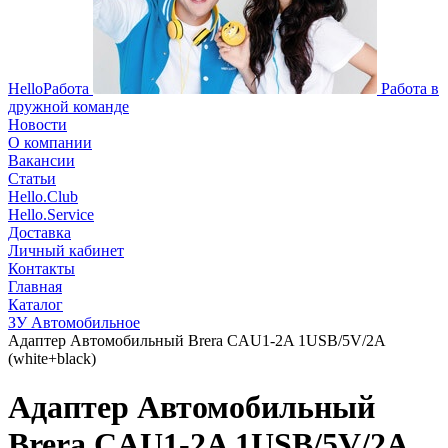
HelloРабота
Работа в
дружной команде
Новости
О компании
Вакансии
Статьи
Hello.Club
Hello.Service
Доставка
Личный кабинет
Контакты
Главная
Каталог
ЗУ Автомобильное
Адаптер Автомобильный Brera CAU1-2A 1USB/5V/2A
(white+black)
Адаптер Автомобильный
Brera CAU1-2A 1USB/5V/2A