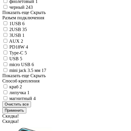
фиолетовый
1
черный
243
Показать еще
Скрыть
Разъем подключения
1USB
6
2USB
35
3USB
1
AUX
2
PD18W
4
Type-C
5
USB
5
micro USB
6
mini jack 3.5 мм
17
Показать еще
Скрыть
Способ крепления
краб
2
липучка
1
магнитный
4
Очистить все
Применить
Скидка!
Скидка!