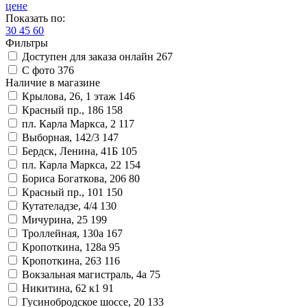
цене
Показать по:
30
45
60
Фильтры
Доступен для заказа онлайн
267
С фото
376
Наличие в магазине
Крылова, 26, 1 этаж
146
Красный пр., 186
158
пл. Карла Маркса, 2
117
Выборная, 142/3
147
Бердск, Ленина, 41Б
105
пл. Карла Маркса, 22
154
Бориса Богаткова, 206
80
Красный пр., 101
150
Кутателадзе, 4/4
130
Мичурина, 25
199
Троллейная, 130а
167
Кропоткина, 128а
95
Кропоткина, 263
116
Вокзальная магистраль, 4а
75
Никитина, 62 к1
91
Гусинобродское шоссе, 20
133