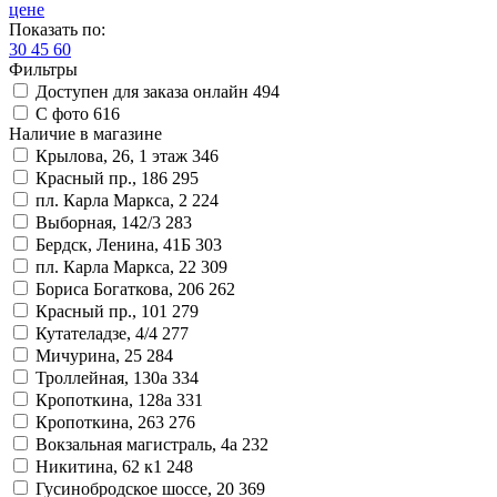
цене
Показать по:
30
45
60
Фильтры
Доступен для заказа онлайн
494
С фото
616
Наличие в магазине
Крылова, 26, 1 этаж
346
Красный пр., 186
295
пл. Карла Маркса, 2
224
Выборная, 142/3
283
Бердск, Ленина, 41Б
303
пл. Карла Маркса, 22
309
Бориса Богаткова, 206
262
Красный пр., 101
279
Кутателадзе, 4/4
277
Мичурина, 25
284
Троллейная, 130а
334
Кропоткина, 128а
331
Кропоткина, 263
276
Вокзальная магистраль, 4а
232
Никитина, 62 к1
248
Гусинобродское шоссе, 20
369