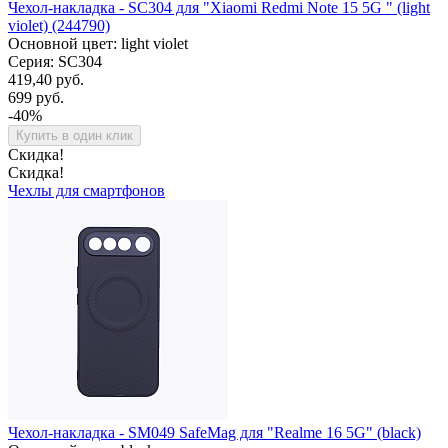
Чехол-накладка - SC304 для "Xiaomi Redmi Note 15 5G " (light
violet) (244790)
Основной цвет: light violet
Серия: SC304
419,40 руб.
699 руб.
-40%
Купить в один клик
Скидка!
Скидка!
Чехлы для смартфонов
Чехол-накладка - SM049 SafeMag для "Realme 16 5G" (black)