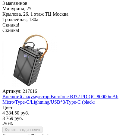
3 магазинов
Мичурина, 25
Крылова, 26, 1 этаж ТЦ Москва
Троллейная, 130а
Скидка!
Скидка!
Артикул: 217616
Внешний аккумулятор Borofone BJ32 PD QC 80000mAh
Micro/Type-C/Lightning/USB*3/Type-C (black)
Цвет
4 384,50 руб.
8 769 руб.
-50%
Купить в один клик