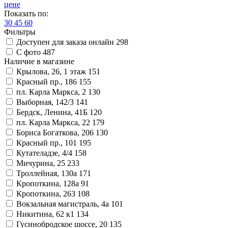
цене
Показать по:
30
45
60
Фильтры
Доступен для заказа онлайн
298
С фото
487
Наличие в магазине
Крылова, 26, 1 этаж
151
Красный пр., 186
155
пл. Карла Маркса, 2
130
Выборная, 142/3
141
Бердск, Ленина, 41Б
120
пл. Карла Маркса, 22
179
Бориса Богаткова, 206
130
Красный пр., 101
195
Кутателадзе, 4/4
158
Мичурина, 25
233
Троллейная, 130а
171
Кропоткина, 128а
91
Кропоткина, 263
108
Вокзальная магистраль, 4а
101
Никитина, 62 к1
134
Гусинобродское шоссе, 20
135