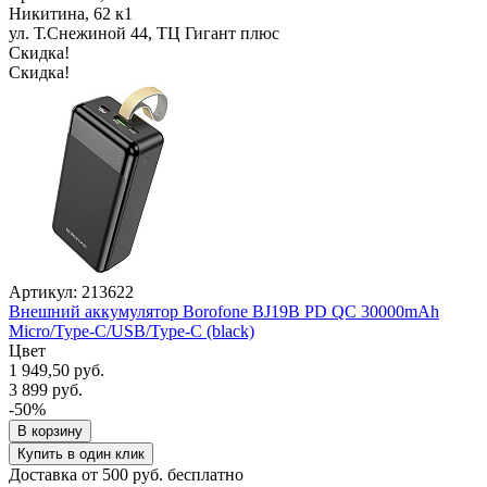
Никитина, 62 к1
ул. Т.Снежиной 44, ТЦ Гигант плюс
Скидка!
Скидка!
Артикул: 213622
Внешний аккумулятор Borofone BJ19B PD QC 30000mAh
Micro/Type-C/USB/Type-C (black)
Цвет
1 949,50 руб.
3 899 руб.
-50%
В корзину
Купить в один клик
Доставка от 500 руб. бесплатно