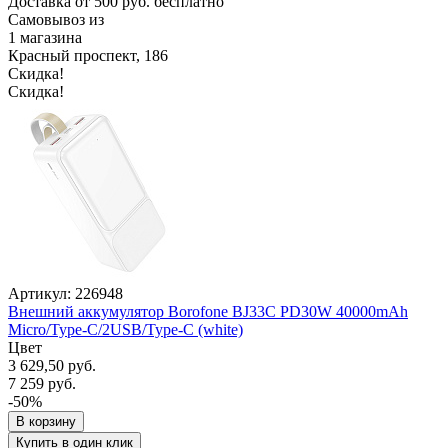
Доставка от 500 руб. бесплатно
Самовывоз из
1 магазина
Красный проспект, 186
Скидка!
Скидка!
Артикул: 226948
Внешний аккумулятор Borofone BJ33C PD30W 40000mAh
Micro/Type-C/2USB/Type-C (white)
Цвет
3 629,50 руб.
7 259 руб.
-50%
В корзину
Купить в один клик