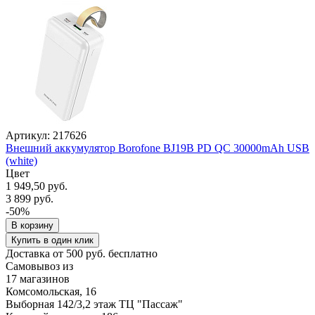
Артикул: 217626
Внешний аккумулятор Borofone BJ19B PD QC 30000mAh USB
(white)
Цвет
1 949,50 руб.
3 899 руб.
-50%
В корзину
Купить в один клик
Доставка от 500 руб. бесплатно
Самовывоз из
17 магазинов
Комсомольская, 16
Выборная 142/3,2 этаж ТЦ "Пассаж"