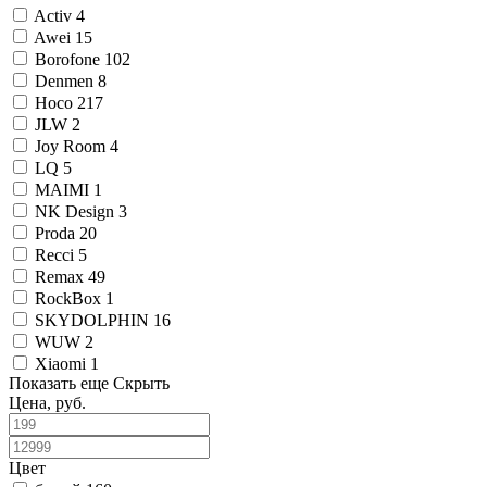
Activ
4
Awei
15
Borofone
102
Denmen
8
Hoco
217
JLW
2
Joy Room
4
LQ
5
MAIMI
1
NK Design
3
Proda
20
Recci
5
Remax
49
RockBox
1
SKYDOLPHIN
16
WUW
2
Xiaomi
1
Показать еще
Скрыть
Цена, руб.
Цвет